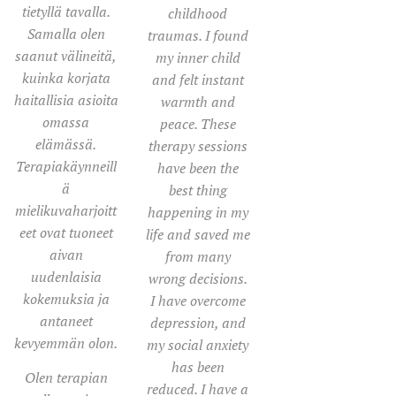
tietyllä tavalla.
childhood
Samalla olen
traumas. I found
saanut välineitä,
my inner child
kuinka korjata
and felt instant
haitallisia asioita
warmth and
omassa
peace. These
elämässä.
therapy sessions
Terapiakäynneill
have been the
ä
best thing
mielikuvaharjoitt
happening in my
eet ovat tuoneet
life and saved me
aivan
from many
uudenlaisia
wrong decisions.
kokemuksia ja
I have overcome
antaneet
depression, and
kevyemmän olon.
my social anxiety
has been
Olen terapian
reduced. I have a