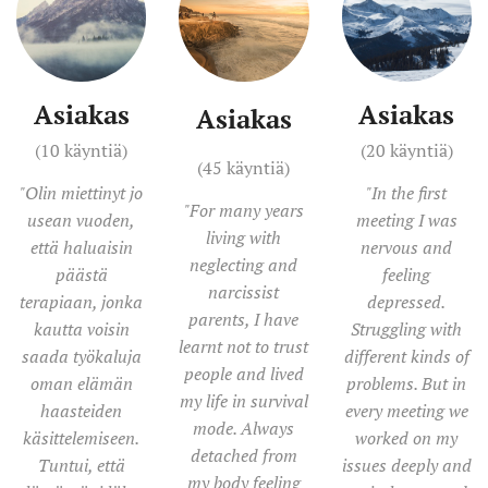
Asiakas
Asiakas
Asiakas
(10 käyntiä)
(20 käyntiä)
(45 käyntiä)
"Olin miettinyt jo
"In the first
"
For many years
usean vuoden,
meeting I was
living with
että haluaisin
nervous and
neglecting and
päästä
feeling
narcissist
terapiaan, jonka
depressed.
parents, I have
kautta voisin
Struggling with
learnt not to trust
saada työkaluja
different kinds of
people and lived
oman elämän
problems. But in
my life in survival
haasteiden
every meeting we
mode. Always
käsittelemiseen.
worked on my
detached from
Tuntui, että
issues deeply and
my body feeling