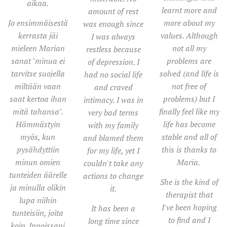
aikaa.
learnt more and
amount of rest
Jo ensimmäisestä
more about my
was enough since
kerrasta jäi
values. Although
I was always
mieleen Marian
not all my
restless because
sanat "minua ei
problems are
of depression. I
tarvitse suojella
solved (and life is
had no social life
miltään vaan
not free of
and craved
saat kertoa ihan
problems) but I
intimacy. I was in
mitä tahansa".
finally feel like my
very bad terms
Hämmästyin
life has become
with my family
myös, kun
stable and all of
and blamed them
pysähdyttiin
this is thanks to
for my life, yet I
minun omien
Maria.
couldn't take any
tunteiden äärelle
actions to change
She is the kind of
ja minulla olikin
it.
therapist that
lupa niihin
I've been hoping
It has been a
tunteisiin, joita
to find and I
long time since
koin. Innoissani