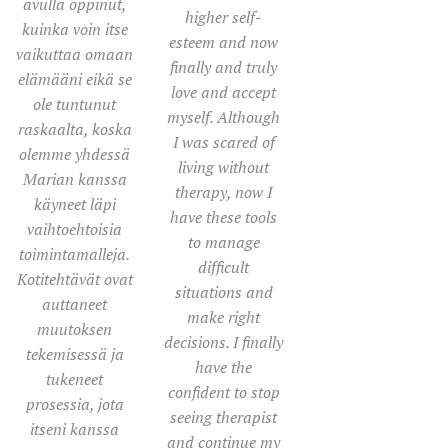
avulla oppinut,
higher self-
kuinka voin itse
esteem and now
vaikuttaa omaan
finally and truly
elämääni eikä se
love and accept
ole tuntunut
myself. Although
raskaalta, koska
I was scared of
olemme yhdessä
living without
Marian kanssa
therapy, now I
käyneet läpi
have these tools
vaihtoehtoisia
to manage
toimintamalleja.
difficult
Kotitehtävät ovat
situations and
auttaneet
make right
muutoksen
decisions. I finally
tekemisessä ja
have the
tukeneet
confident to stop
prosessia, jota
seeing therapist
itseni kanssa
and continue my