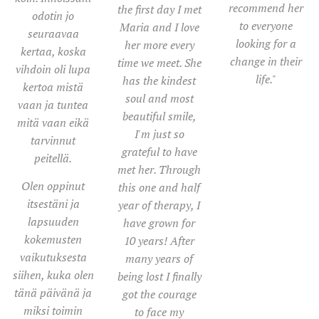
recommend her
the first day I met
odotin jo
to everyone
Maria and I love
seuraavaa
looking for a
her more every
kertaa, koska
change in their
time we meet. She
vihdoin oli lupa
life."
has the kindest
kertoa mistä
soul and most
vaan ja tuntea
beautiful smile,
mitä vaan eikä
I'm just so
tarvinnut
grateful to have
peitellä.
met her. Through
Olen oppinut
this one and half
itsestäni ja
year of therapy, I
lapsuuden
have grown for
kokemusten
10 years! After
vaikutuksesta
many years of
siihen, kuka olen
being lost I finally
tänä päivänä ja
got the courage
miksi toimin
to face my