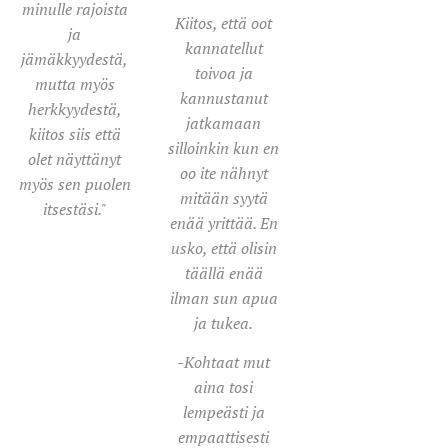
minulle rajoista
Kiitos, että oot
ja
kannatellut
jämäkkyydestä,
toivoa ja
mutta myös
kannustanut
herkkyydestä,
jatkamaan
kiitos siis että
silloinkin kun en
olet näyttänyt
oo ite nähnyt
myös sen puolen
mitään syytä
itsestäsi."
enää yrittää. En
usko, että olisin
täällä enää
ilman sun apua
ja tukea.
-Kohtaat mut
aina tosi
lempeästi ja
empaattisesti