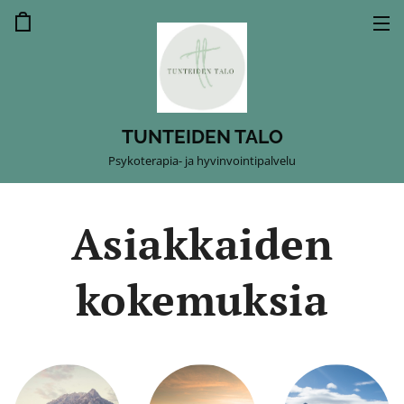
TUNTEIDEN TALO
Psykoterapia- ja hyvinvointipalvelu
Asiakkaiden
kokemuksia