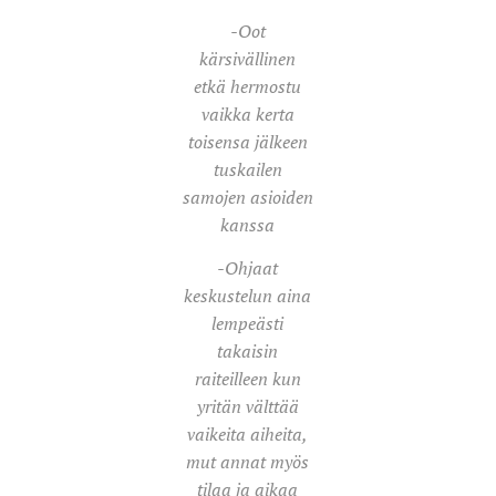
-Oot
kärsivällinen
etkä hermostu
vaikka kerta
toisensa jälkeen
tuskailen
samojen asioiden
kanssa
-Ohjaat
keskustelun aina
lempeästi
takaisin
raiteilleen kun
yritän välttää
vaikeita aiheita,
mut annat myös
tilaa ja aikaa