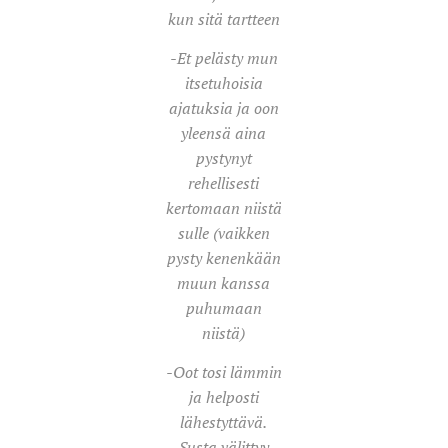
kun sitä tartteen
-Et pelästy mun
itsetuhoisia
ajatuksia ja oon
yleensä aina
pystynyt
rehellisesti
kertomaan niistä
sulle (vaikken
pysty kenenkään
muun kanssa
puhumaan
niistä)
-Oot tosi lämmin
ja helposti
lähestyttävä.
Susta välittyy