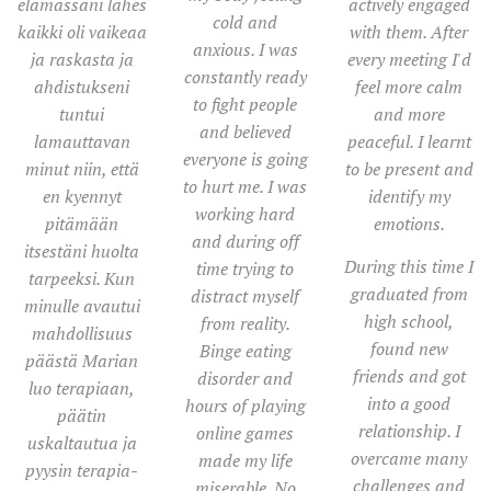
elämässäni lähes
actively engaged
cold and
kaikki oli vaikeaa
with them. After
anxious. I was
ja raskasta ja
every meeting I'd
constantly ready
ahdistukseni
feel more calm
to fight people
tuntui
and more
and believed
lamauttavan
peaceful. I learnt
everyone is going
minut niin, että
to be present and
to hurt me. I was
en kyennyt
identify my
working hard
pitämään
emotions.
and during off
itsestäni huolta
During this time I
time trying to
tarpeeksi. Kun
graduated from
distract myself
minulle avautui
high school,
from reality.
mahdollisuus
found new
Binge eating
päästä Marian
friends and got
disorder and
luo terapiaan,
into a good
hours of playing
päätin
relationship. I
online games
uskaltautua ja
overcame many
made my life
pyysin terapia-
challenges and
miserable. No