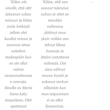
"Kiitos siis
"Kiitos, että oon
-
sinulle, että olet
saanut tukeutua
jaksanut uskoa
suhun ja ettet oo
minuun ja kiitos
missään
myös hetkistä
vaiheessa
jolloin olet
jättänyt mua
kuullut minua ja
yksin vaikka oon
osannut ottaa
tehnyt liikaa
askeleen
huonoja ja
taaksepäin kun
itteäni satuttavia
en ole ollut
valintoja. Oot
valmis
aina nähnyt
vastaanottamaa
mussa hyvää ja
n neuvoja.
uskonut muhun
Sinulla on Maria
silloinkin kun
hieno kyky
mun toipuminen
empatiaan. Olet
ei oo ollut
opettanut
lineaarista.