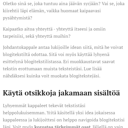
Oletko sinä se, joka tuntuu aina jäävän syrjään? Vai se, joka
kiirehtii läpi elämän, vaikka huomaat kaipaavasi
pysähtymistä?
Kaipaatko aitoa yhteyttä - yhteyttä itseesi ja omiin
tarpeisiisi, sekä yhteyttä muihin?
Johdantokappale antaa lukijoille idean siitä, mitä he voivat
blogitekstiltä odottaa. Sitä voi myös käyttää lyhyenä
esittelynä blogitekstilistassa. Eri muokkaustavat saavat
tekstin erottumaan muista teksteistäsi. Lue lisää
nähdäksesi kuinka voit muokata blogitekstejäsi.
Käytä otsikkoja jakamaan sisältöä
Lyhyemmät kappaleet tekevät tekstistäsi
helppolukuisemman. Yritä käsitellä yksi idea jokaisessa
kappaleessa ja lukijoittesi on helppo navigoida blogitekstisi
läpi. Voit myös
korostaa tärkeimmät osat
. Jäljellä on vain