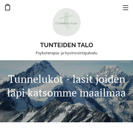
TUNTEIDEN TALO
Psykoterapia- ja hyvinvointipalvelu
Tunnelukot - lasit joiden
läpi katsomme maailmaa
04.02.2022