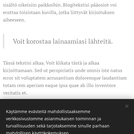
sisältö oikeisiin paikkoihin. Blogitekstisi pääosiot voi
erottaa toisistaan kuvilla, jotka liittyvät kirjoituksen
aiheeseen.
Voit korostaa lainaamiasi lähteitä.
Tässä tekstisi alkaa. Voit klikata tästä ja alkaa
kirjoittamaan. Sed ut perspiciatis unde omnis iste natus
error sit voluptatem accusantium doloremque laudantium
totam rem aperiam eaque ipsa quae ab illo inventore
veritatis et.
Käytämme evästeitä mahdollistaaksemme
Share
verkkosivustomme asianmukaisen toiminnan ja
turvallisuuden sekä tarjotaksemme sinulle parhaan
mahdollisen käyttökokemuksen.