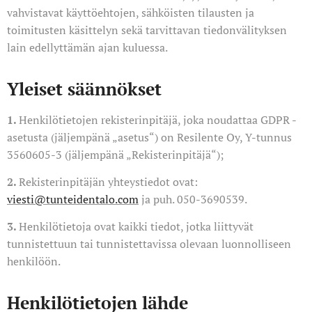
vahvistavat käyttöehtojen, sähköisten tilausten ja
toimitusten käsittelyn sekä tarvittavan tiedonvälityksen
lain edellyttämän ajan kuluessa.
Yleiset säännökset
1.
Henkilötietojen rekisterinpitäjä, joka noudattaa GDPR -
asetusta (jäljempänä „asetus“) on Resilente Oy, Y-tunnus
3560605-3 (jäljempänä „Rekisterinpitäjä“);
2.
Rekisterinpitäjän yhteystiedot ovat:
viesti@tunteidentalo.com
ja puh. 050-3690539.
3.
Henkilötietoja ovat kaikki tiedot, jotka liittyvät
tunnistettuun tai tunnistettavissa olevaan luonnolliseen
henkilöön.
Henkilötietojen lähde