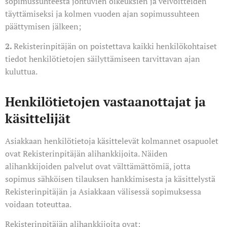
sopimussuhteesta johtuvien oikeuksien ja velvoitteiden
täyttämiseksi ja kolmen vuoden ajan sopimussuhteen
päättymisen jälkeen;
2.
Rekisterinpitäjän on poistettava kaikki henkilökohtaiset
tiedot henkilötietojen säilyttämiseen tarvittavan ajan
kuluttua.
Henkilötietojen vastaanottajat ja
käsittelijät
Asiakkaan henkilötietoja käsittelevät kolmannet osapuolet
ovat Rekisterinpitäjän alihankkijoita. Näiden
alihankkijoiden palvelut ovat välttämättömiä, jotta
sopimus sähköisen tilauksen hankkimisesta ja käsittelystä
Rekisterinpitäjän ja Asiakkaan välisessä sopimuksessa
voidaan toteuttaa.
Rekisterinpitäjän alihankkijoita ovat: