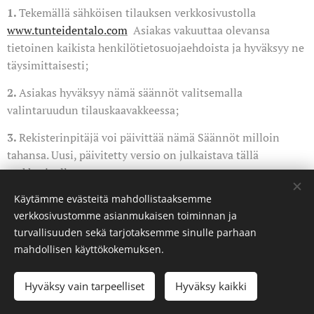
1.
Tekemällä sähköisen tilauksen verkkosivustolla
www.tunteidentalo.com
Asiakas vakuuttaa olevansa
tietoinen kaikista henkilötietosuojaehdoista ja hyväksyy ne
täysimittaisesti;
2.
Asiakas hyväksyy nämä säännöt valitsemalla
valintaruudun tilauskaavakkeessa;
3.
Rekisterinpitäjä voi päivittää nämä Säännöt milloin
tahansa. Uusi, päivitetty versio on julkaistava tällä
verkkosivulla.
Nämä säännöt tulevat voimaan
Käytämme evästeitä mahdollistaaksemme
21.2.2026.
verkkosivustomme asianmukaisen toiminnan ja
turvallisuuden sekä tarjotaksemme sinulle parhaan
mahdollisen käyttökokemuksen.
2022 Tunteiden Talo (palvelupiste)
Hyväksy vain tarpeelliset
Hyväksy kaikki
2025 Resilente Oy (palveluyksikkö), Y-tunnus 3560605-3
Kaikki oikeudet pidätetään.